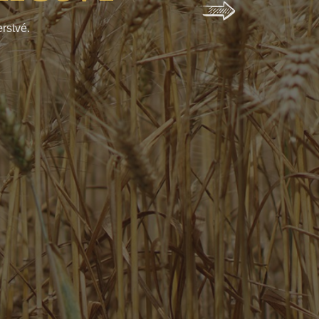
itost srdce, tím je
rstvé.