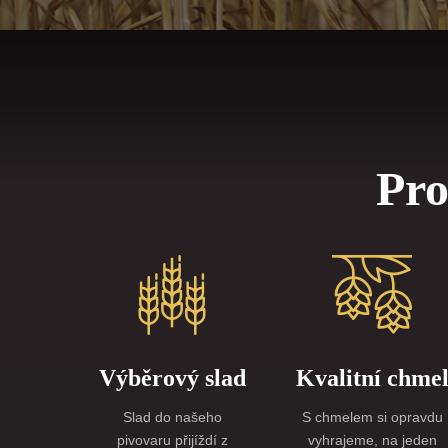
Ř
P
Pro
Mozek se roz
Chmel, slad,
Výběrový slad
Kvalitní chme
Slad do našeho
S chmelem si opravdu
pivovaru přijíždí z
vyhrajeme, na jeden