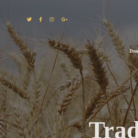
Do
Vaření piva
Trad
S