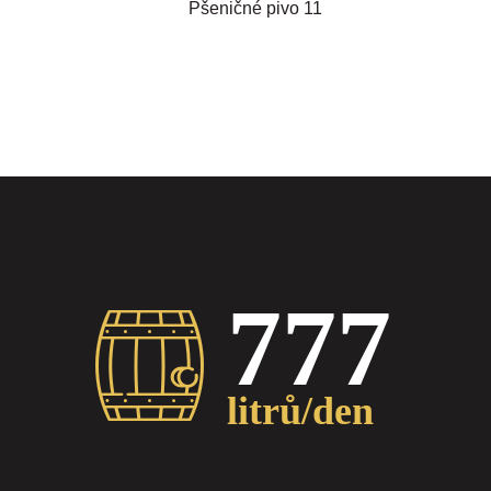
Pšeničné pivo 11
777
litrů/den