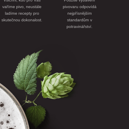
Všichni, kdo pro Vás
Použité vybavení
vaříme pivo, neustále
pivovaru odpovídá
ladíme recepty pro
nejpřísnějším
skutečnou dokonalost.
standardům v
potravinářství.