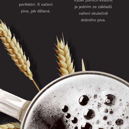
Výběr pivních kvasnic
perfektní. K vaření
je jedním ze základů
piva, jak dělaná.
vaření skutečně
dobrého piva.