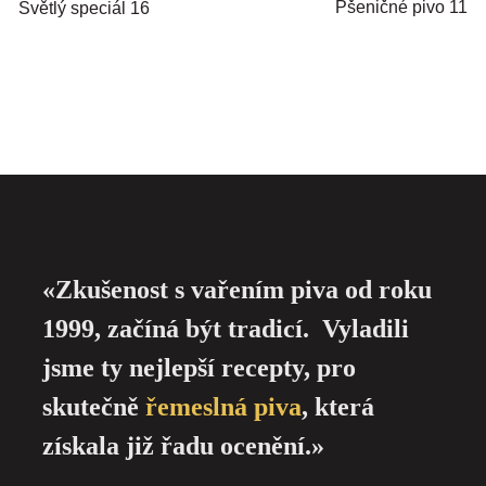
Pšeničné pivo 11
Světlý speciál 16
«Zkušenost s vařením piva od roku
1999, začíná být tradicí. Vyladili
jsme ty nejlepší recepty, pro
skutečně
řemeslná piva
, která
získala již řadu ocenění.»