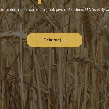
, u nás v pivovaru jsou posedlí pivem. Jedná se pro nás o zálež
terujeme, nefiltrujeme, ani jinak pivu neškodíme. U Vás vždy če
zaručeno, že se k Vám dostane jenom to nejlepší .....
Ochutnej ...
Ochutnej ...