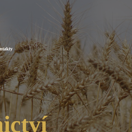
ntakty
ictví
ost