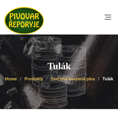
Tulák
Home
Produkty
Svrchně kvašená piva
Tulák