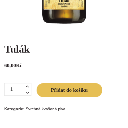
Tulák
60,00
Kč
Tulák
Přidat do košíku
množství
Kategorie:
Svrchně kvašená piva